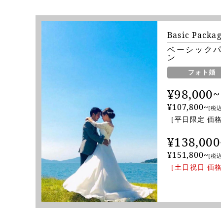
Basic Packa
ベーシック
ン
フォト婚
¥98,000~
¥107,800~
[税込
［平日限定 価
¥138,000
¥151,800~
[税込
［土日祝日 価