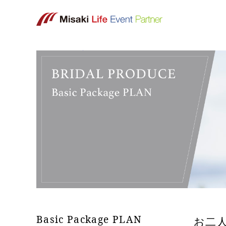
ホーム
>
サービス
>
BasicPackagePLAN
内
容
を
ス
キ
ッ
プ
Basic Package PLAN
お二