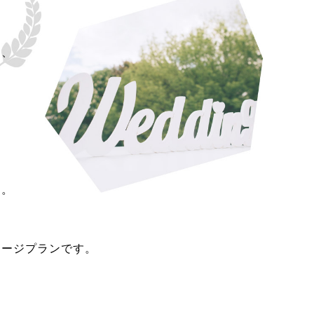
中、
現。
ケージプランです。