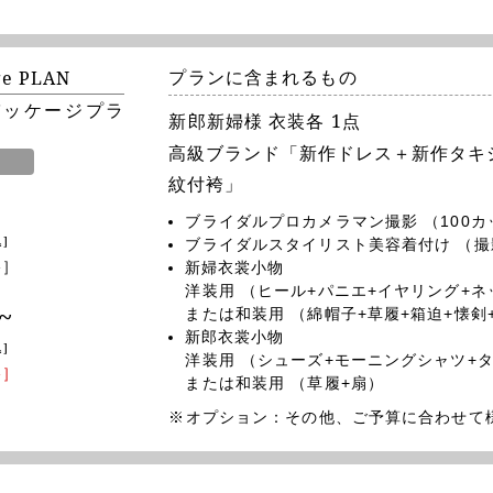
ge PLAN
プランに含まれるもの
パッケージプラ
新郎新婦様 衣装各 1点
高級ブランド「新作ドレス＋新作タキシ
紋付袴」
ブライダルプロカメラマン撮影 （100カ
]
ブライダルスタイリスト美容着付け （
格］
新婦衣裳小物
洋装用 （ヒール+パニエ+イヤリング+
~
または和装用 （綿帽子+草履+箱迫+懐剣
新郎衣裳小物
]
洋装用 （シューズ+モーニングシャツ+
格］
または和装用 （草履+扇）
※オプション：その他、ご予算に合わせて