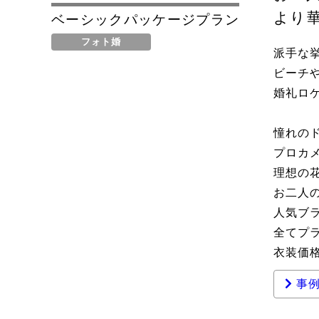
より
ベーシックパッケージプラン
フォト婚
派手な
ビーチ
婚礼ロ
憧れの
プロカ
理想の
お二人
人気ブ
全てプ
衣装価
事