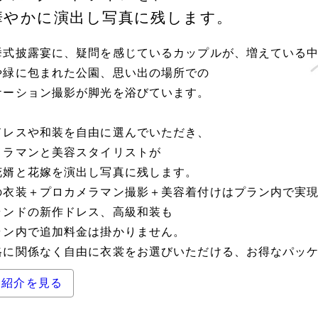
華やかに演出し
写真に残します。
挙式披露宴に、疑問を感じているカップルが、増えている
や緑に包まれた公園、思い出の場所での
ケーション撮影が脚光を浴びています。
ドレスや和装を自由に選んでいただき、
メラマンと美容スタイリストが
花婿と花嫁を演出し写真に残します。
の衣装＋プロカメラマン撮影＋美容着付けはプラン内で実
ランドの新作ドレス、高級和装も
ラン内で追加料金は掛かりません。
格に関係なく自由に衣裳をお選びいただける、お得なパッ
例紹介を見る