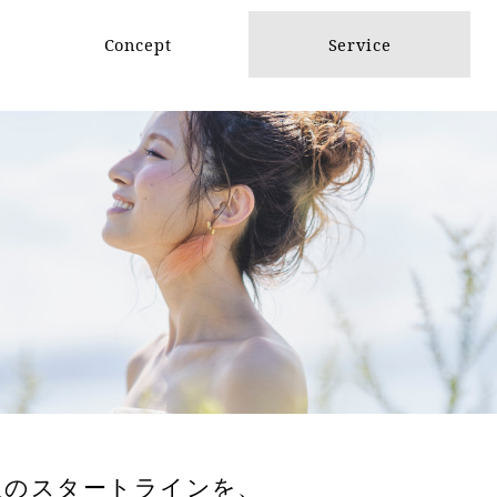
Concept
Service
Standard Package
Custom Package
Basic Package
Life event
produce
PLAN
PLAN
PLAN
人のスタートラインを、